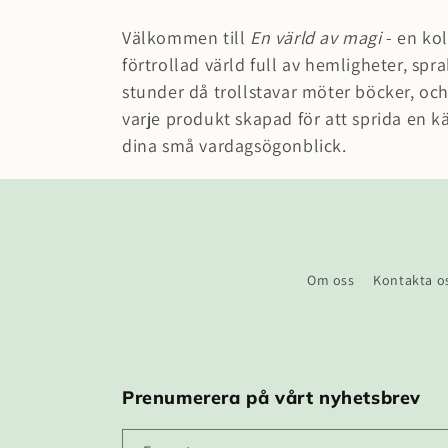
r
Välkommen till
En värld av magi
- en kol
o
förtrollad värld full av hemligheter, spr
stunder då trollstavar möter böcker, och
d
varje produkt skapad för att sprida en kä
dina små vardagsögonblick.
Inspirerad a
u
k
t
Om oss
Kontakta o
s
e
Prenumerera på vårt nyhetsbrev
r