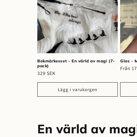
Bokmärkesset - En värld av magi (7-
Glas - 
pack)
Ordina
Från 1
Ordinarie
329 SEK
pris
pris
Lägg i varukorgen
P
En värld av mag