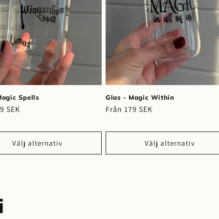
Magic Spells
Glas - Magic Within
rie
79 SEK
Ordinarie
Från 179 SEK
pris
Välj alternativ
Välj alternativ
i