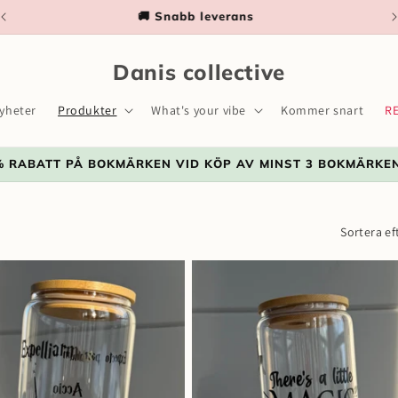
📦 Fri frakt på ordrar över 500kr
Danis collective
yheter
Produkter
What's your vibe
Kommer snart
R
% RABATT PÅ BOKMÄRKEN VID KÖP AV MINST 3 BOKMÄRKE
Sortera ef