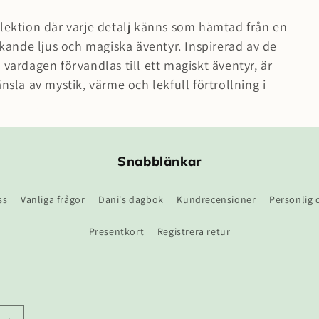
lektion där varje detalj känns som hämtad från en
akande ljus och magiska äventyr. Inspirerad av de
 vardagen förvandlas till ett magiskt äventyr, är
nsla av mystik, värme och lekfull förtrollning i
v Harry Potter.
Snabblänkar
ss
Vanliga frågor
Dani's dagbok
Kundrecensioner
Personlig 
Presentkort
Registrera retur