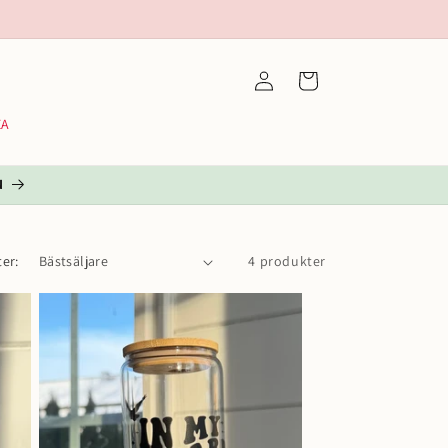
Logga
Varukorg
in
EA
N
ter:
4 produkter