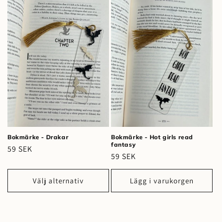
Bokmärke - Drakar
Bokmärke - Hot girls read
fantasy
Ordinarie
59 SEK
Ordinarie
59 SEK
pris
pris
Välj alternativ
Lägg i varukorgen