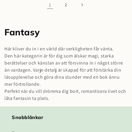
1
2
P
Fantasy
r
Här kliver du in i en värld där verkligheten får vänta.
o
Den här kategorin är för dig som älskar magi, starka
berättelser och känslan av att försvinna in i något större
d
än vardagen. Varje detalj är skapad för att förstärka din
u
läsupplevelse och göra dina stunder med en bok ännu
mer förtrollande.
k
Perfekt när du vill drömma dig bort, romantisera livet och
t
låta fantasin ta plats.
s
Snabblänkar
e