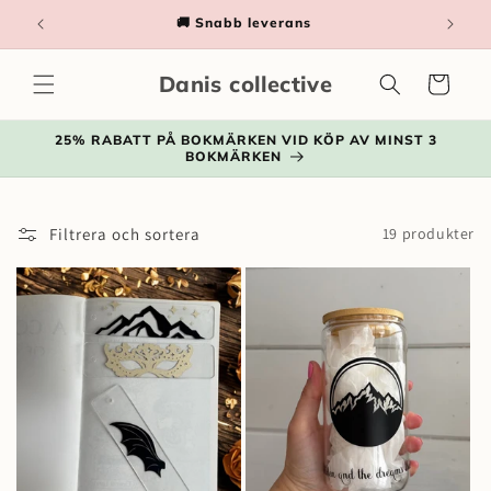
vidare
📦 Fri frakt på ordrar över 500kr
till
innehåll
Danis collective
Varukorg
25% RABATT PÅ BOKMÄRKEN VID KÖP AV MINST 3
BOKMÄRKEN
Filtrera och sortera
19 produkter