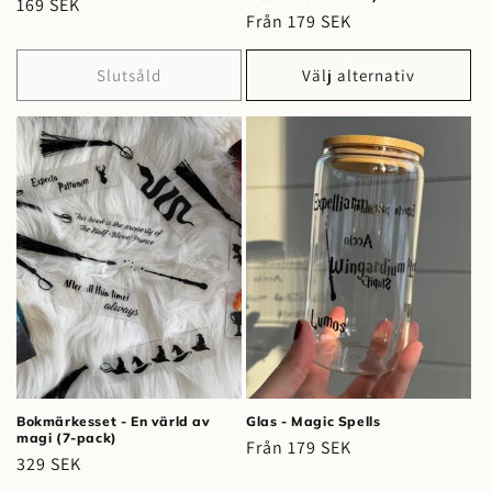
Ordinarie
169 SEK
Ordinarie
Från 179 SEK
pris
pris
Slutsåld
Välj alternativ
Bokmärkesset - En värld av
Glas - Magic Spells
magi (7-pack)
Ordinarie
Från 179 SEK
Ordinarie
329 SEK
pris
pris