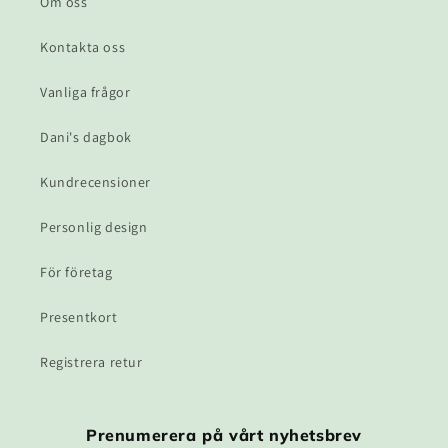
r
Om oss
i
Kontakta oss
e
Vanliga frågor
:
Dani's dagbok
Kundrecensioner
Personlig design
För företag
Presentkort
Registrera retur
Prenumerera på vårt nyhetsbrev