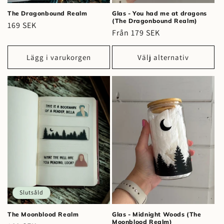
The Dragonbound Realm
Glas - You had me at dragons
(The Dragonbound Realm)
Ordinarie
169 SEK
Ordinarie
Från 179 SEK
pris
pris
Lägg i varukorgen
Välj alternativ
Slutsåld
The Moonblood Realm
Glas - Midnight Woods (The
Moonblood Realm)