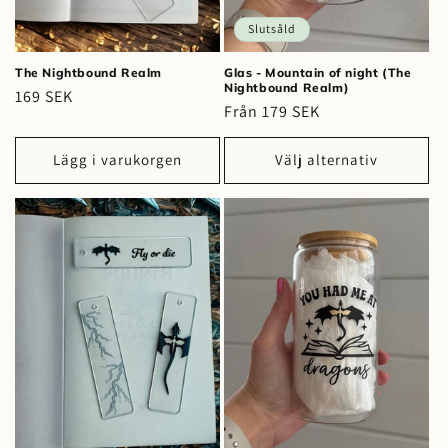
Slutsåld
The Nightbound Realm
Glas - Mountain of night (The
Nightbound Realm)
Ordinarie
169 SEK
Ordinarie
Från 179 SEK
pris
pris
Lägg i varukorgen
Välj alternativ