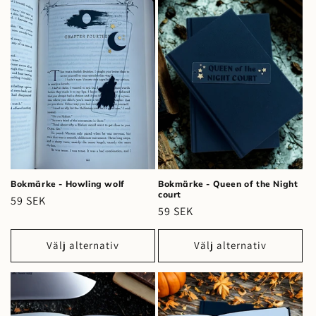
Bokmärke - Howling wolf
Bokmärke - Queen of the Night
court
Ordinarie
59 SEK
Ordinarie
59 SEK
pris
pris
Välj alternativ
Välj alternativ