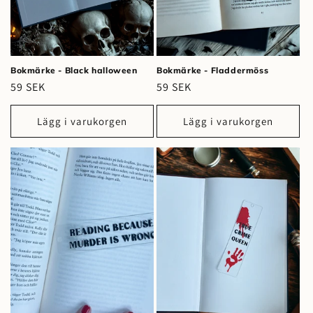
Bokmärke - Black halloween
Bokmärke - Fladdermöss
Ordinarie
59 SEK
Ordinarie
59 SEK
pris
pris
Lägg i varukorgen
Lägg i varukorgen