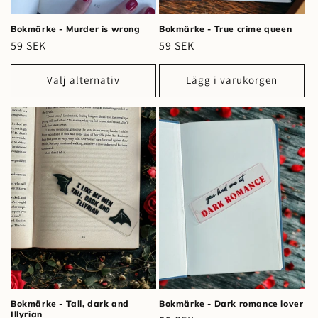
Bokmärke - Murder is wrong
Bokmärke - True crime queen
Ordinarie
59 SEK
Ordinarie
59 SEK
pris
pris
Välj alternativ
Lägg i varukorgen
Bokmärke - Tall, dark and
Bokmärke - Dark romance lover
Illyrian