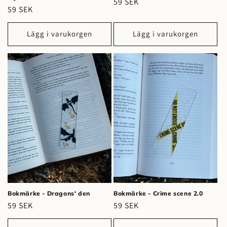
Ordinarie
59 SEK
Ordinarie
59 SEK
pris
pris
Lägg i varukorgen
Lägg i varukorgen
Bokmärke - Dragons' den
Bokmärke - Crime scene 2.0
Ordinarie
59 SEK
Ordinarie
59 SEK
pris
pris