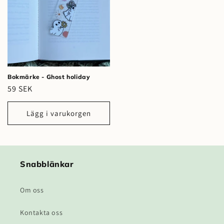
Bokmärke - Ghost holiday
Ordinarie
59 SEK
pris
Lägg i varukorgen
Snabblänkar
Om oss
Kontakta oss