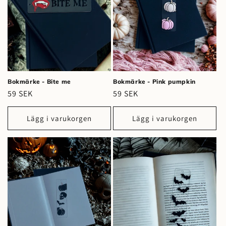
s
e
r
i
Bokmärke - Bite me
Bokmärke - Pink pumpkin
e
Ordinarie
59 SEK
Ordinarie
59 SEK
pris
pris
:
Lägg i varukorgen
Lägg i varukorgen