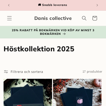
vidare
a
🚚 Snabb leverans
till
innehåll
Danis collective
Varukorg
25% RABATT PÅ BOKMÄRKEN VID KÖP AV MINST 3
BOKMÄRKEN
P
Höstkollektion 2025
r
o
Filtrera och sortera
17 produkter
d
u
k
t