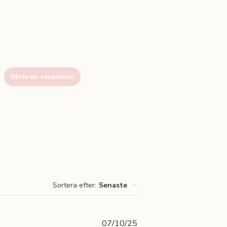
Skriv en recension
Sortera efter
:
Senaste
Publiceringsdatum
07/10/25