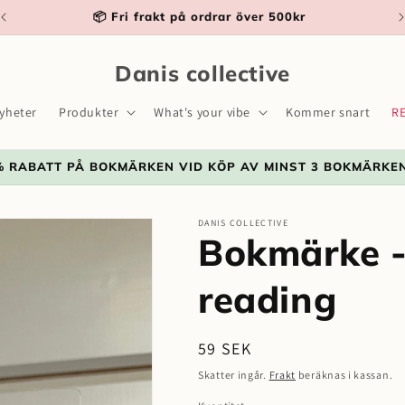
💳 Trygga betalningar med Klarna
Danis collective
yheter
Produkter
What's your vibe
Kommer snart
R
% RABATT PÅ BOKMÄRKEN VID KÖP AV MINST 3 BOKMÄRKE
DANIS COLLECTIVE
Bokmärke -
reading
Ordinarie
59 SEK
pris
Skatter ingår.
Frakt
beräknas i kassan.