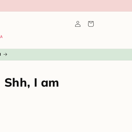
🚚 Snabb leverans
Logga
Varukorg
in
EA
N
 Shh, I am