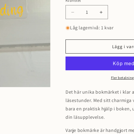
Kvantitet
Minska
Öka
kvantitet
kvantitet
för
för
Låg lagernivå: 1 kvar
Bokmärke
Bokmärke
-
-
Shh,
Shh,
Lägg i va
I
I
am
am
reading
reading
Fler betalning
Det här unika bokmärket i klar ak
läsestunder. Med sitt charmiga v
bara en praktisk hjälp i boken, 
din läsupplevelse.
Varje bokmärke är handgjort me