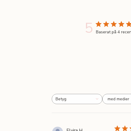
5
Baserat på 4 rece
med medier
Betyg
Alla betyg
Elvira H.