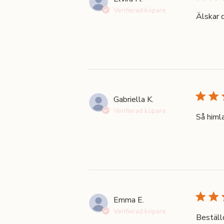
Verifierad köpare
Älskar 
Gabriella K.
Verifierad köpare
Så himl
Emma E.
Verifierad köpare
Beställ